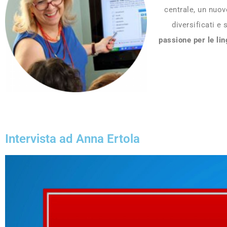
centrale, un nuov
diversificati e
passione per le li
Intervista ad Anna Ertola