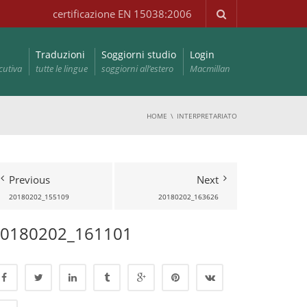
certificazione EN 15038:2006
Traduzioni
Soggiorni studio
Login
cutiva
tutte le lingue
soggiorni all’estero
Macmillan
HOME
INTERPRETARIATO
Previous
Next
20180202_155109
20180202_163626
0180202_161101