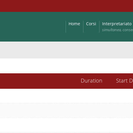
Home
Corsi
Interpretariato
simultanea, conse
Duration
Start 