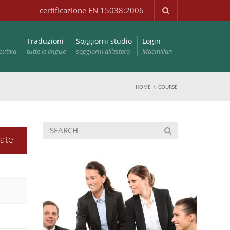
certificazione EN 15038:2006
Traduzioni
Soggiorni studio
Login
cutiva
tutte le lingue
soggiorni all’estero
Macmillan
HOME
COURSE
Date